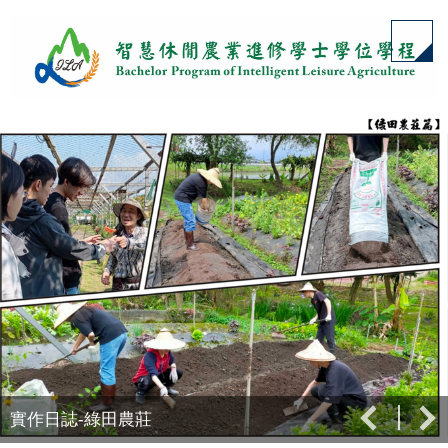
跳
到
主
要
內
容
區
實作日誌-綠田農莊