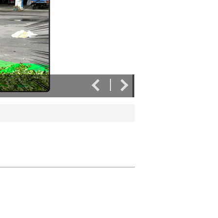
實作日誌-花泉休閒農