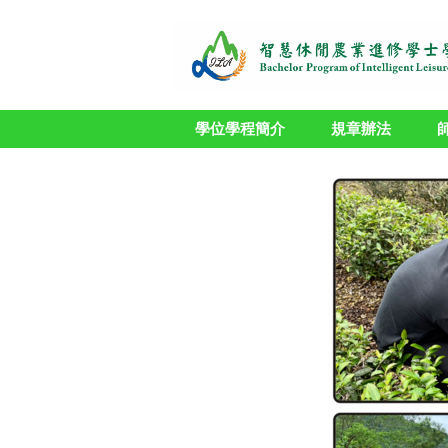
跳
到
主
要
內
容
學位學程簡介
規章辦法
區