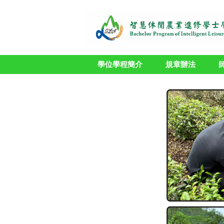
跳
到
主
要
內
容
學位學程簡介
規章辦法
區