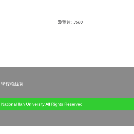
瀏覽數:
3688
學程粉絲頁
 National Ilan University All Rights Reserved