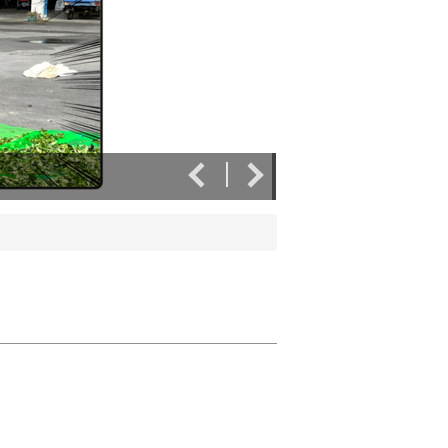
實作日誌-花泉休閒農