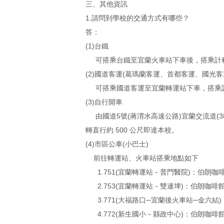
三、其他資訊
1.請問到學校的交通方式有哪些？
答：
(1)台鐵
可搭乘台鐵至宜蘭火車站下車後，搭乘計程
(2)國道客運(葛瑪蘭客運、首都客運、國光客
可搭乘國道客運至宜蘭轉運站下車，搭乘計
(3)自行開車
由國道5號(蔣渭水高速公路)宜蘭交流道(3
轉直行約 500 公尺即達本校。
(4)​市區公車(小巴士)
前往轉運站、火車站搭乘地點如下
1.751(宜蘭轉運站－普門醫院)：伯朗咖
2.753(宜蘭轉運站－雙連埤)：伯朗咖啡
3.771(大福路口─宜蘭後火車站─金六結
4.772(新生國小－縣政中心)：伯朗咖啡