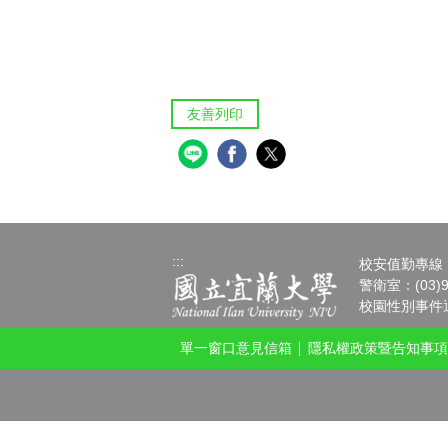
友善列印
:::
校安值勤專線：(0
警衛室：(03)9
校園性別事件通報請
單一窗口意見信箱
隱私權政策暨告知事項