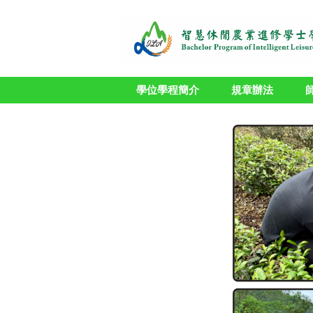
跳
到
主
要
內
容
學位學程簡介
規章辦法
區