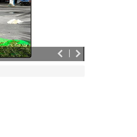
實作日誌-花泉休閒農